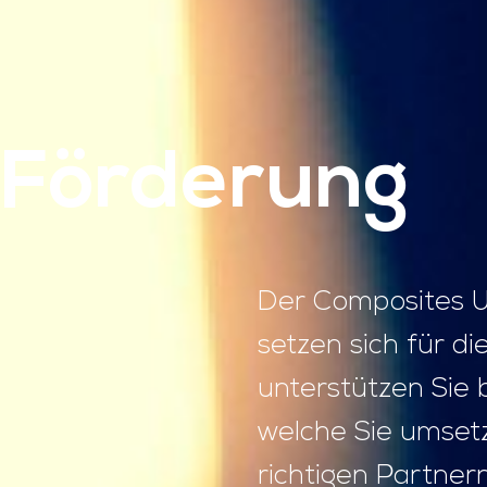
Förderung
Der Composites Un
setzen sich für di
unterstützen Sie
welche Sie umset
richtigen Partnern