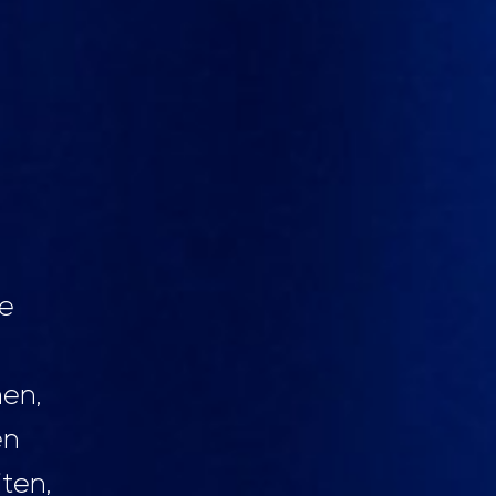
ke
men,
en
iten,