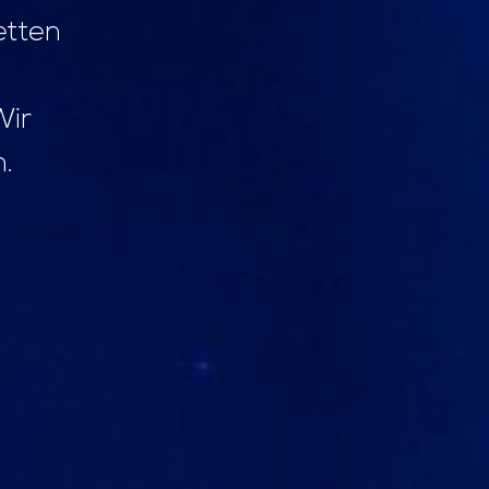
etten
Wir
.