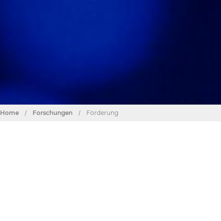
Home
/
Forschungen
/
Förderung