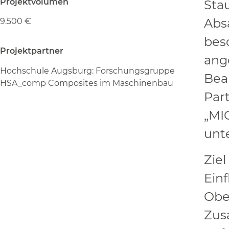
Projektvolumen
Sta
Abs
9.500 €
bes
Projektpartner
ang
Hochschule Augsburg: Forschungsgruppe
Bea
HSA_comp Composites im Maschinenbau
Par
„MI
unt
Ziel
Einf
Obe
Zus