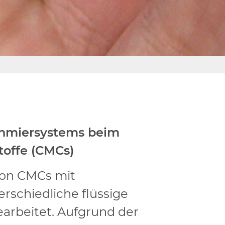
schmiersystems beim
offe (CMCs)
von CMCs mit
schiedliche flüssige
earbeitet. Aufgrund der