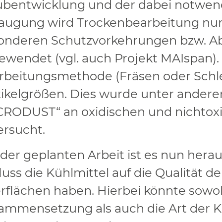
ubentwicklung und der dabei notwen
augung wird Trockenbearbeitung nur
onderen Schutzvorkehrungen bzw. A
ewendet (vgl. auch Projekt MAIspan). 
rbeitungsmethode (Fräsen oder Schleif
tikelgrößen. Dies wurde unter andere
CRODUST“ an oxidischen und nichtox
ersucht.
 der geplanten Arbeit ist es nun her
luss die Kühlmittel auf die Qualität d
rflächen haben. Hierbei könnte sowoh
ammensetzung als auch die Art der K