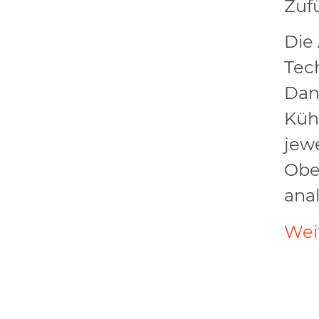
Zuf
Die 
Tec
Dan
Küh
jew
Obe
anal
Wei