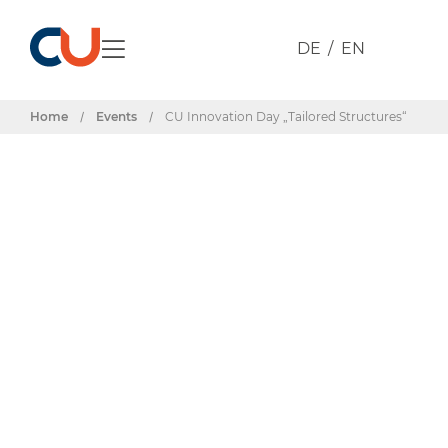
DE
EN
Home
/
Events
/
CU Innovation Day „Tailored Structures“
Events & Termine
CU Innovation
Day „Tailored