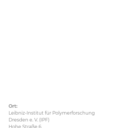
Structures“
15.04.2025
CU
CU Ost
Ort:
Leibniz-Institut für Polymerforschung
Dresden e. V. (IPF)
Hohe Straße 6