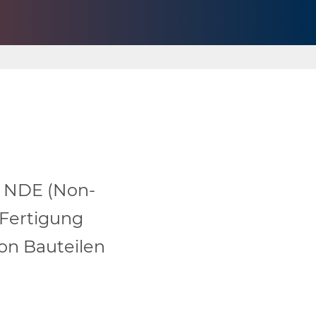
 NDE (
N
on-
 Fertigung
on Bauteilen