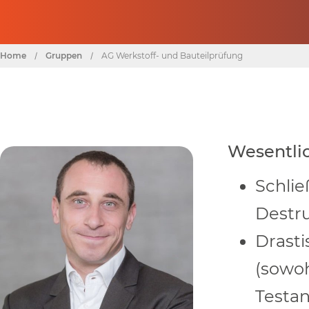
Home
/
Gruppen
/
AG Werkstoff- und Bauteilprüfung
Wesentlic
Schlie
Destru
Drasti
(sowoh
Testa