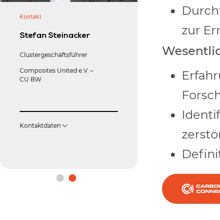
Durchf
Kontakt
Arbeitsgruppenleitung
zur Er
Stefan Steinacker
Prof. Marc Kreu
Wesentlic
Clustergeschäftsführer
IKT, Universität Stutt
Composites United e.V. –
Erfahr
CU BW
Forsc
Kontaktdaten
Identi
Kontaktdaten
zerstö
Defin