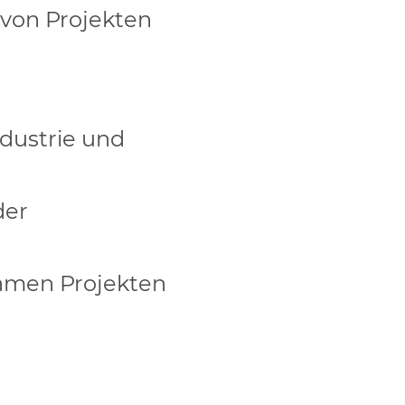
 von Projekten
dustrie und
der
amen Projekten