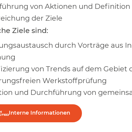
ührung von Aktionen und Definition
Kontakt
reichung der Ziele
tzbruck
Stefan Steinacker
he Ziele sind:
gart
Clustergeschäftsführer
Composites United e.V. –
ungsaustausch durch Vorträge aus In
CU BW
hung
fizierung von Trends auf dem Gebiet 
Kontaktdaten
rungsfreien Werkstoffprüfung
ition und Durchführung von gemeins
Interne Informationen