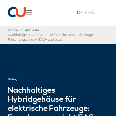
DE
EN
Home
/
Aktuelles
/
Nachhaltiges Hybridgehäuse für elektrische Fahrzeuge:
Forschungspro­jekt EAC+ gestartet
Beitrag
Nachhaltiges
Hybridgehäuse für
elektrische Fahrzeuge: