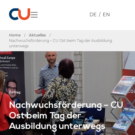
DE
EN
Home
/
Aktuelles
/
Nachwuchsförderung – CU Ost beim Tag der Ausbildung
unterwegs
Beitrag
Nachwuchsförderung – CU
Ost beim Tag der
Ausbildung unterwegs