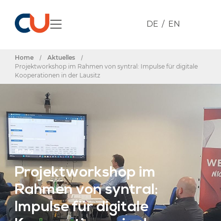
DE
EN
Home
/
Aktuelles
/
Projektworkshop im Rahmen von syntral: Impulse für digitale
Kooperationen in der Lausitz
Beitrag
Projektworkshop im
Rahmen von syntral:
Impulse für digitale