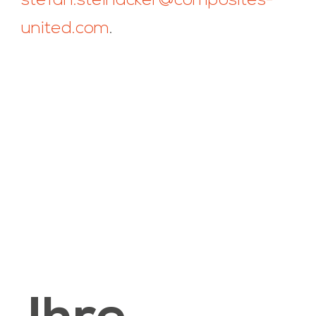
stefan.steinacker@composites-
united.com
.