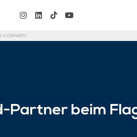
ekt «CO2NVERT»
-Partner beim Flag