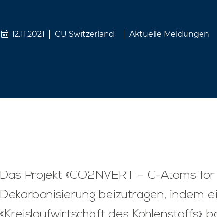
12.11.2021
CU Switzerland
Aktuelle Meldungen
Das Projekt «CO2NVERT – C-Atoms for Ci
Dekarbonisierung beizutragen, indem ei
«Kreislaufwirtschaft des Kohlenstoffs» 