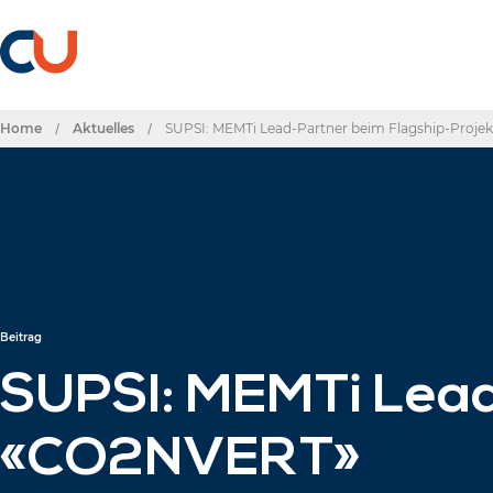
Home
/
Aktuelles
/
SUPSI: MEMTi Lead-Partner beim Flagship-Proj
Beitrag
SUPSI: MEMTi Lead
«CO2NVERT»